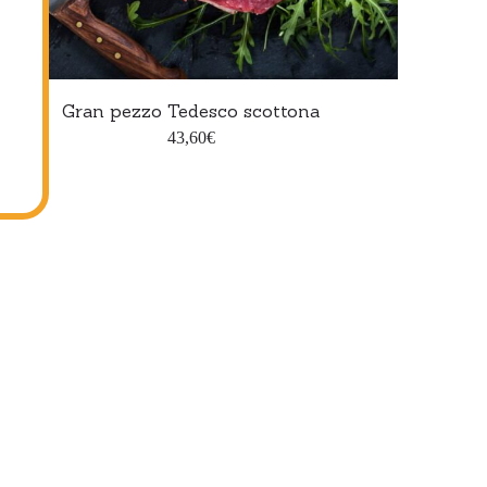
Aggiungi al carrello
Gran pezzo Tedesco scottona
43,60
€
i