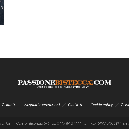
Prodotti
Acquisti e spedizioni
Contatti
Cookie policy
Priv
o a Ponti - Campi Bisenzio (FI) Tel. 055/8964333 r.a. - Fax 055/8961134 E