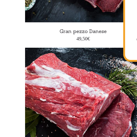
Aggiungi al carrello
Gran pezzo Danese
49,50
€