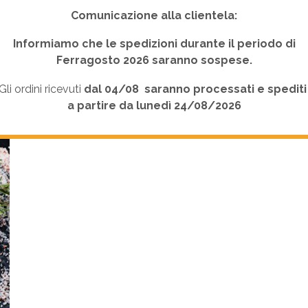
Comunicazione alla clientela:
Informiamo che le spedizioni durante il periodo di
Ferragosto 2026 saranno sospese.
Aggiungi al carrello
Gran pezzo Sloveno scottona
44,80
€
Gli ordini ricevuti
dal 04/08
saranno processati e spedit
a partire da lunedì 24/08/2026